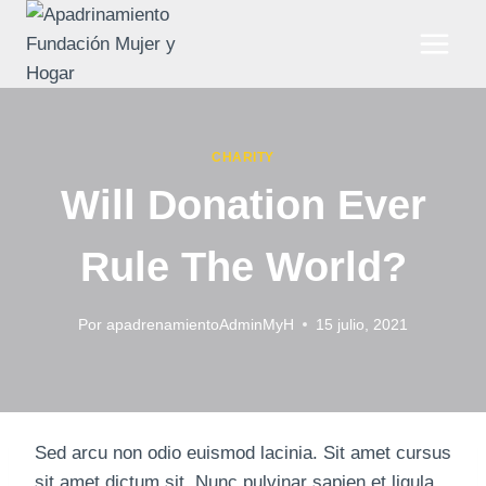
Saltar
al
contenido
CHARITY
Will Donation Ever
Rule The World?
Por
apadrenamientoAdminMyH
15 julio, 2021
Sed arcu non odio euismod lacinia. Sit amet cursus
sit amet dictum sit. Nunc pulvinar sapien et ligula