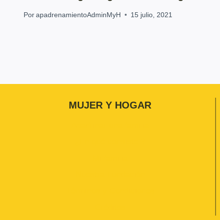
Por
apadrenamientoAdminMyH
15 julio, 2021
MUJER Y HOGAR
Apadrinar una familia
¿En qué consiste ?
Mi familia
Nuestra Fundación
Términos y Condiciones
Créditos