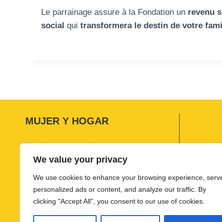
Le parrainage assure à la Fondation un
revenu s
social
qui
transformera le destin de votre fam
MUJER Y HOGAR
Parrainer une famille
De quoi s´agit-il?
We value your privacy
Ma famille
We use cookies to enhance your browsing experience, serv
personalized ads or content, and analyze our traffic. By
Qui sommes-nous ?
clicking "Accept All", you consent to our use of cookies.
Termes et conditions