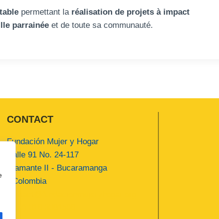
table
permettant la
réalisation de projets à impact
ille parrainée
et de toute sa communauté.
CONTACT
Fundación Mujer y Hogar
Calle 91 No. 24-117
Diamante II - Bucaramanga
e
- Colombia
contact@fundacionmujeryhogar.org
(+57) 318 3381508