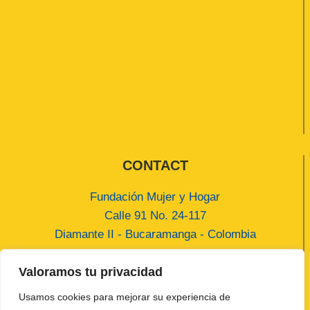
Apadrinar una familia
¿En qué consiste ?
Mi familia
Nuestra Fundación
Términos y Condiciones
Créditos
CONTACT
Fundación Mujer y Hogar
Calle 91 No. 24-117
Diamante II - Bucaramanga - Colombia
contact@fundacionmujeryhogar.org
Valoramos tu privacidad
(+57) 318 3381508
Usamos cookies para mejorar su experiencia de