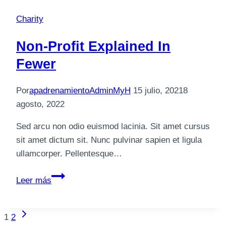
Charity
Non-Profit Explained In
Fewer
Por
apadrenamientoAdminMyH
15 julio, 2021
8
agosto, 2022
Sed arcu non odio euismod lacinia. Sit amet cursus
sit amet dictum sit. Nunc pulvinar sapien et ligula
ullamcorper. Pellentesque…
Non-
Leer más
profit
Explained
Siguiente
Navegación
in
1
2