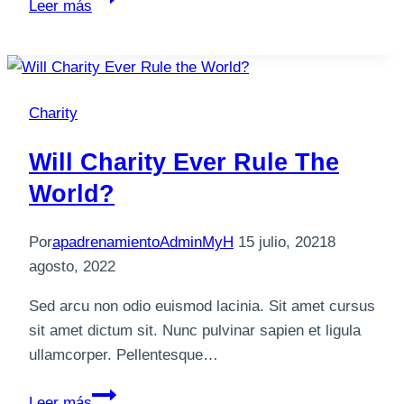
Leer más
to
Sell
Charity
to
Charity
a
Skeptic
Will Charity Ever Rule The
World?
Por
apadrenamientoAdminMyH
15 julio, 2021
8
agosto, 2022
Sed arcu non odio euismod lacinia. Sit amet cursus
sit amet dictum sit. Nunc pulvinar sapien et ligula
ullamcorper. Pellentesque…
Will
Leer más