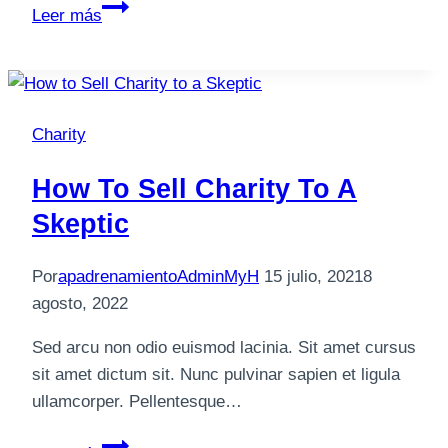
Hello
Leer más
world!
Charity
How To Sell Charity To A
Skeptic
Por
apadrenamientoAdminMyH
15 julio, 2021
8
agosto, 2022
Sed arcu non odio euismod lacinia. Sit amet cursus
sit amet dictum sit. Nunc pulvinar sapien et ligula
ullamcorper. Pellentesque…
How