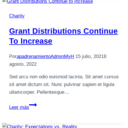
Donation
…
Charity
Now
What?
Grant Distributions Continue
To Increase
Por
apadrenamientoAdminMyH
15 julio, 2021
8
agosto, 2022
Sed arcu non odio euismod lacinia. Sit amet cursus
sit amet dictum sit. Nunc pulvinar sapien et ligula
ullamcorper. Pellentesque…
Grant
Leer más
Distributions
Continue
to