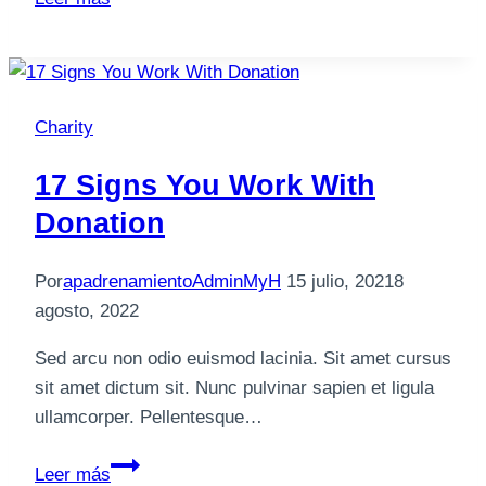
Charity
Ever
Rule
the
Charity
World?
17 Signs You Work With
Donation
Por
apadrenamientoAdminMyH
15 julio, 2021
8
agosto, 2022
Sed arcu non odio euismod lacinia. Sit amet cursus
sit amet dictum sit. Nunc pulvinar sapien et ligula
ullamcorper. Pellentesque…
17
Leer más