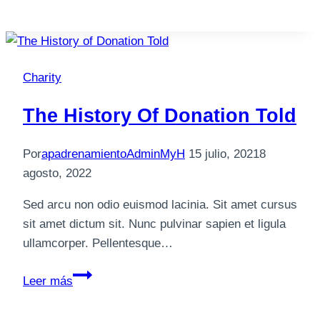
Signs
You
Work
With
Charity
Donation
The History Of Donation Told
Por
apadrenamientoAdminMyH
15 julio, 2021
8
agosto, 2022
Sed arcu non odio euismod lacinia. Sit amet cursus
sit amet dictum sit. Nunc pulvinar sapien et ligula
ullamcorper. Pellentesque…
The
Leer más
History
of