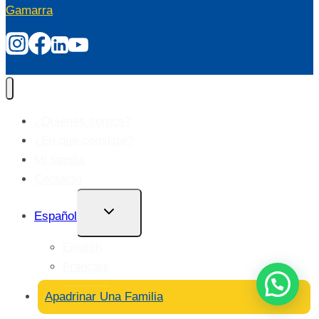
Gamarra
¿Quiénes somos?
¿En qué consiste?
Mi familia
Contacto
Alternar
Español
Menú
Hijo
English
Français
Apadrinar Una Familia